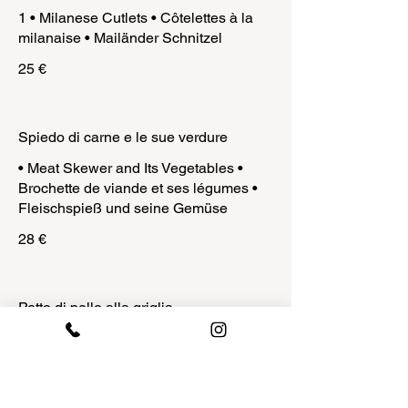
1 • Milanese Cutlets • Côtelettes à la
milanaise • Mailänder Schnitzel
25 €
Spiedo di carne e le sue verdure
• Meat Skewer and Its Vegetables •
Brochette de viande et ses légumes •
Fleischspieß und seine Gemüse
28 €
Petto di pollo alla griglia
• Grilled chicken breast • Blanc de
poulet grillé • Gegrillte Hähnchenbrust
31 €